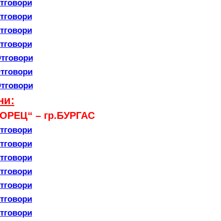
тговори
тговори
тговори
тговори
тговори
тговори
тговори
ни:
ОРЕЦ“ – гр.БУРГАС
тговори
тговори
тговори
тговори
тговори
тговори
тговори