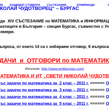
ЗИ
КАНДИДАТ-СТУДЕНТИ
СЪСТЕЗАНИЯ
ОЛИМПИАДИ
ИКОЛАЙ ЧУДОТВОРЕЦ“ – БУРГАС
е проведе ХІV СЪСТЕЗАНИЕ по МАТЕМАТИКА и ИНФОРМ
матиците в България – секция Бургас, съвместно с У
кември.
роса, от които 14 са с избираем отговор, 6 въпроса 
ДАЧИ и ОТГОВОРИ по МАТЕМАТИК
Източник:
http://www.smbburgas.com/
МАТЕМАТИКА И ИТ „СВЕТИ НИКОЛАЙ ЧУДОТВО
ъс задачи по математика за 2 клас – 2011 г.
======
О
ъс задачи по математика за 3 клас – 2011 г.
======
О
ъс задачи по математика за 4 клас – 2011 г.
======
О
ъс задачи по математика за 5 клас – 2011 г.
======
О