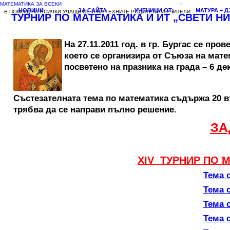
МАТЕМАТИКА ЗА ВСЕКИ
НОВИНИ
ЗА САЙТА
УЧЕНИЦИ ОТ:
МАТУРА – Д
В ПОМОЩ НА ВСИЧКИ УЧАЩИ СЕ И НА ТЕХНИТЕ РОДИТЕЛИ И УЧИТЕЛИ
ТУРНИР ПО МАТЕМАТИКА И ИТ „СВЕТИ Н
На 27.11.2011 год. в гр. Бургас с
което се организира от Съюза на мате
посветено на празника на града – 6 де
Състезателната тема по математика съдържа 20 въп
трябва да се направи пълно решение.
ЗА
ХIV ТУРНИР ПО 
Тема с
Тема с
Тема с
Тема с