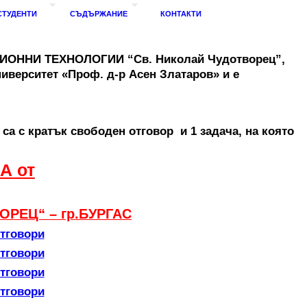
СТУДЕНТИ
СЪДЪРЖАНИЕ
КОНТАКТИ
АЦИОННИ ТЕХНОЛОГИИ “Св. Николай Чудотворец”,
ниверситет «Проф. д-р Асен Златаров» и е
са с кратък свободен отговор и 1 задача, на която
А от
РЕЦ“ – гр.БУРГАС
тговори
тговори
тговори
тговори